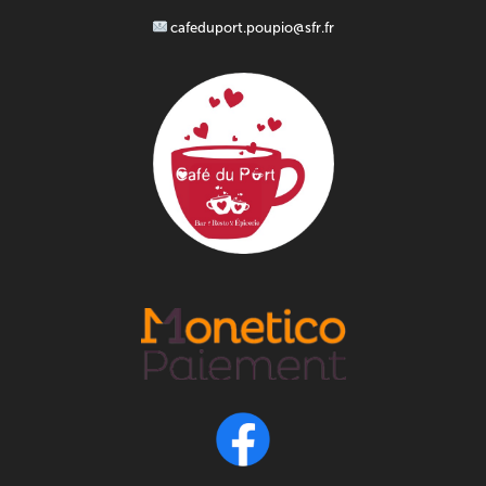
cafeduport.poupio@sfr.fr