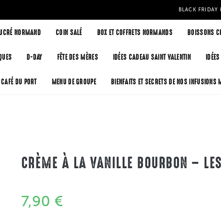
BLACK FRIDAY 
SUCRÉ NORMAND
COIN SALÉ
BOX ET COFFRETS NORMANDS
BOISSONS C
QUES
D-DAY
FÊTE DES MÈRES
IDÉES CADEAU SAINT VALENTIN
IDÉES
 CAFÉ DU PORT
MENU DE GROUPE
BIENFAITS ET SECRETS DE NOS INFUSIONS 
CRÈME À LA VANILLE BOURBON – LE
7,90
€