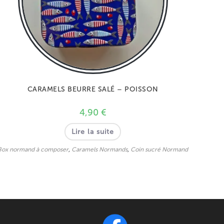
CARAMELS BEURRE SALÉ – POISSON
4,90
€
Lire la suite
Box normand à composer
,
Caramels Normands
,
Coin sucré Normand