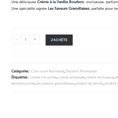
Une délicieuse
Crème à la Vanille Bourbon
, onctueuse, parfu
Une spécialité signée
Les Saveurs Granvillaises
, parfaite pour l
-
+
J'ACHÈTE
Catégories :
Coin sucré Normand
,
Desserts Normands
Étiquettes :
crème à la vanille
,
crème artisanale
,
crème onctueuse
,
d
épicerie sucrée
,
les saveurs granvillaises
,
produit du terroir
,
produit