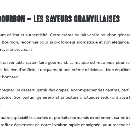
BOURBON – LES SAVEURS GRANVILLAISES
m délicat et authenticité. Cette crème de lait vanille bourbon génére
ille Bourbon, reconnue pour sa profondeur aromatique et son élégance.
ravaillé avec soin.
 un véritable savoir-faire gourmand. La marque est reconnue pour ses r
 Ici, rien d’artificiel : uniquement une crème délicieuse, bien équilibré
ec bonheur.
pagner un dessert, garnir des crêpes, accompagner des gaufres, par
solue. Son parfum généreux et sa texture onctueuse séduiront aussi b
.
res spécialités sucrées et produits normands directement sur notre 
. Profitez également de notre
livraison rapide et soignée
, pour recevoir