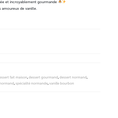
mée et incroyablement gourmande
es amoureux de vanille.
essert fait maison
,
dessert gourmand
,
dessert normand
,
 normand
,
spécialité normande
,
vanille bourbon